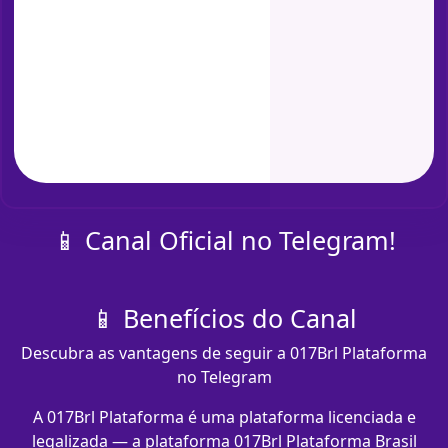
📱 Canal Oficial no Telegram!
📱 Benefícios do Canal
Descubra as vantagens de seguir a 017Brl Plataforma
no Telegram
A 017Brl Plataforma é uma plataforma licenciada e
legalizada — a plataforma 017Brl Plataforma Brasil