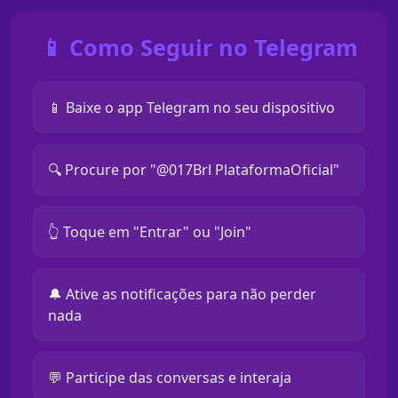
📱 Como Seguir no Telegram
📱 Baixe o app Telegram no seu dispositivo
🔍 Procure por "@017Brl PlataformaOficial"
👆 Toque em "Entrar" ou "Join"
🔔 Ative as notificações para não perder
nada
💬 Participe das conversas e interaja