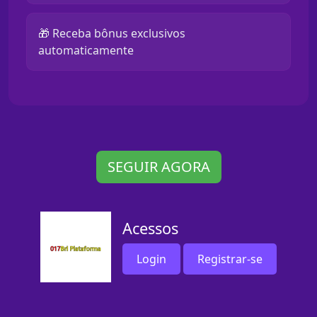
🎁 Receba bônus exclusivos
automaticamente
SEGUIR AGORA
Acessos
Login
Registrar-se