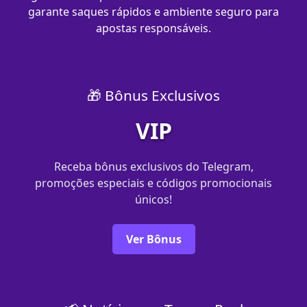
garante saques rápidos e ambiente seguro para
apostas responsáveis.
🎁 Bônus Exclusivos
VIP
Receba bônus exclusivos do Telegram,
promoções especiais e códigos promocionais
únicos!
Ver Bônus