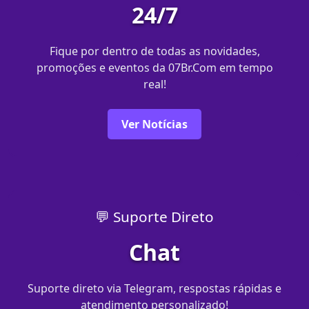
24/7
Fique por dentro de todas as novidades,
promoções e eventos da 07Br.Com em tempo
real!
Ver Notícias
💬 Suporte Direto
Chat
Suporte direto via Telegram, respostas rápidas e
atendimento personalizado!