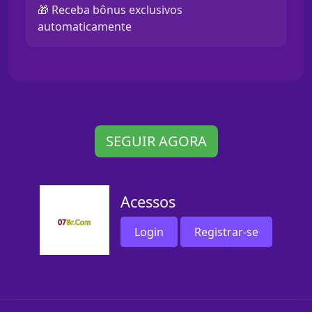
🎁 Receba bônus exclusivos
automaticamente
SEGUIR AGORA
Acessos
Login
Registrar-se