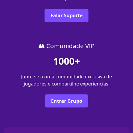
Falar Suporte
👥 Comunidade VIP
1000+
Junte-se a uma comunidade exclusiva de
jogadores e compartilhe experiências!
Entrar Grupo