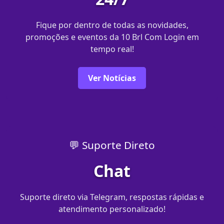
Fique por dentro de todas as novidades,
promoções e eventos da 10 Brl Com Login em
tempo real!
Ver Notícias
💬 Suporte Direto
Chat
Suporte direto via Telegram, respostas rápidas e
atendimento personalizado!