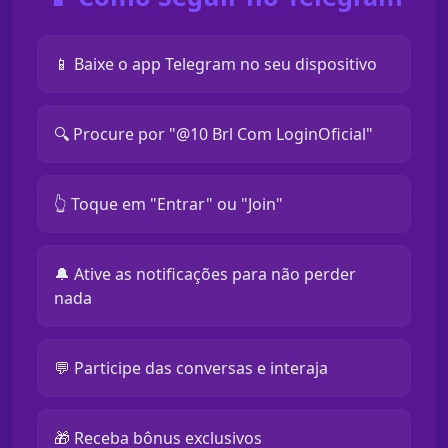
📱 Baixe o app Telegram no seu dispositivo
🔍 Procure por "@10 Brl Com LoginOficial"
👆 Toque em "Entrar" ou "Join"
🔔 Ative as notificações para não perder
nada
💬 Participe das conversas e interaja
🎁 Receba bônus exclusivos