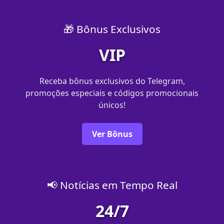
🎁 Bônus Exclusivos
VIP
Receba bônus exclusivos do Telegram,
promoções especiais e códigos promocionais
únicos!
Ver Bônus
📢 Notícias em Tempo Real
24/7