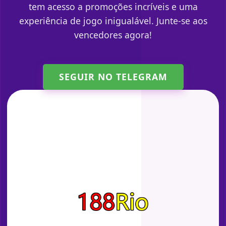
tem acesso a promoções incríveis e uma
experiência de jogo inigualável. Junte-se aos
vencedores agora!
SEGUIR NO TELEGRAM