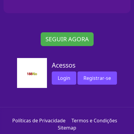
SEGUIR AGORA
Acessos
Login
Registrar-se
Políticas de Privacidade
Termos e Condições
Sitemap