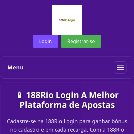
Login
Registrar-se
Menu
📱 188Rio Login A Melhor
Plataforma de Apostas
Cadastre-se na 188Rio Login para ganhar bônus
no cadastro e em cada recarga. Com a 188Rio