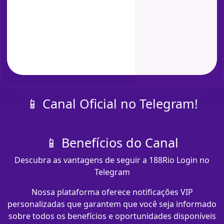
📱 Canal Oficial no Telegram!
📱 Benefícios do Canal
Descubra as vantagens de seguir a 188Rio Login no
Telegram
Nossa plataforma oferece notificações VIP
personalizadas que garantem que você seja informado
sobre todos os benefícios e oportunidades disponíveis