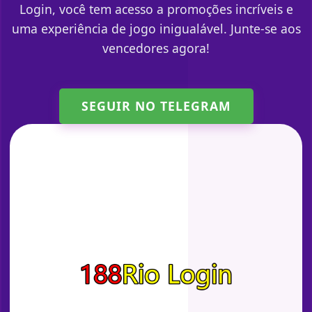
Login, você tem acesso a promoções incríveis e
uma experiência de jogo inigualável. Junte-se aos
vencedores agora!
SEGUIR NO TELEGRAM