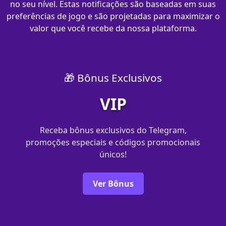
no seu nível. Estas notificações são baseadas em suas
preferências de jogo e são projetadas para maximizar o
valor que você recebe da nossa plataforma.
🎁 Bônus Exclusivos
VIP
Receba bônus exclusivos do Telegram,
promoções especiais e códigos promocionais
únicos!
Ver Bônus