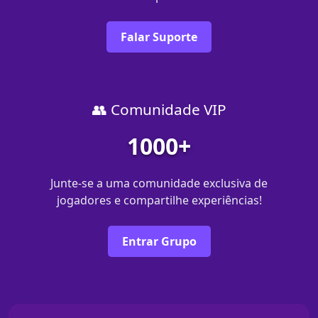
Falar Suporte
👥 Comunidade VIP
1000+
Junte-se a uma comunidade exclusiva de
jogadores e compartilhe experiências!
Entrar Grupo