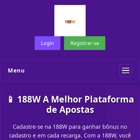
Login
Registrar-se
Menu
📱 188W A Melhor Plataforma
de Apostas
Cadastre-se na 188W para ganhar bônus no
cadastro e em cada recarga. Com a 188W, você