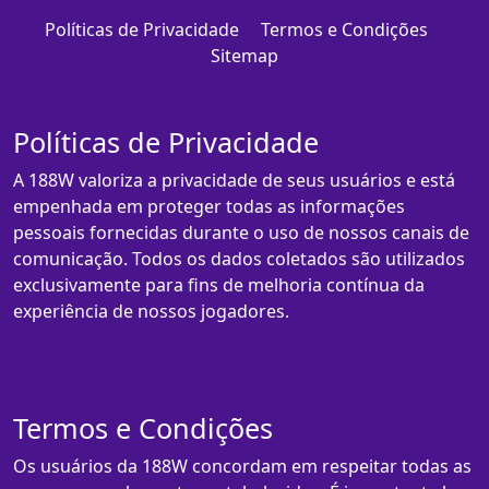
Políticas de Privacidade
Termos e Condições
Sitemap
Políticas de Privacidade
A 188W valoriza a privacidade de seus usuários e está
empenhada em proteger todas as informações
pessoais fornecidas durante o uso de nossos canais de
comunicação. Todos os dados coletados são utilizados
exclusivamente para fins de melhoria contínua da
experiência de nossos jogadores.
Termos e Condições
Os usuários da 188W concordam em respeitar todas as