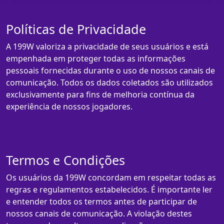
Políticas de Privacidade
A 199W valoriza a privacidade de seus usuários e está
empenhada em proteger todas as informações
pessoais fornecidas durante o uso de nossos canais de
comunicação. Todos os dados coletados são utilizados
exclusivamente para fins de melhoria contínua da
experiência de nossos jogadores.
Termos e Condições
Os usuários da 199W concordam em respeitar todas as
regras e regulamentos estabelecidos. É importante ler
e entender todos os termos antes de participar de
nossos canais de comunicação. A violação destes