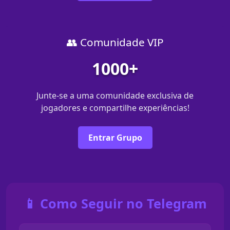
👥 Comunidade VIP
1000+
Junte-se a uma comunidade exclusiva de
jogadores e compartilhe experiências!
Entrar Grupo
📱 Como Seguir no Telegram