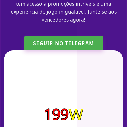
tem acesso a promoções incríveis e uma
experiência de jogo inigualável. Junte-se aos
vencedores agora!
SEGUIR NO TELEGRAM