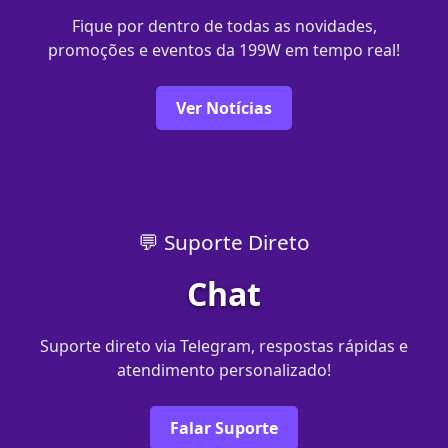
Fique por dentro de todas as novidades,
promoções e eventos da 199W em tempo real!
Ver Notícias
💬 Suporte Direto
Chat
Suporte direto via Telegram, respostas rápidas e
atendimento personalizado!
Falar Suporte