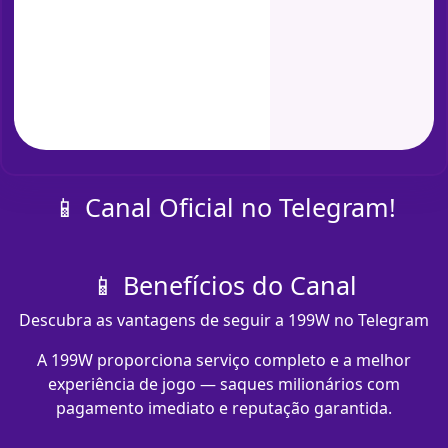
📱 Canal Oficial no Telegram!
📱 Benefícios do Canal
Descubra as vantagens de seguir a 199W no Telegram
A 199W proporciona serviço completo e a melhor
experiência de jogo — saques milionários com
pagamento imediato e reputação garantida.