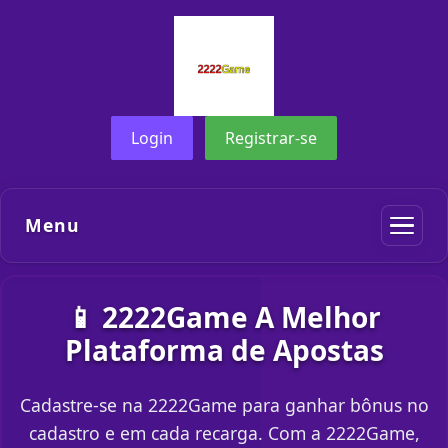
Login
Registrar-se
Menu
📱 2222Game A Melhor
Plataforma de Apostas
Cadastre-se na 2222Game para ganhar bônus no
cadastro e em cada recarga. Com a 2222Game,