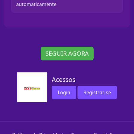
automaticamente
SEGUIR AGORA
Acessos
Login
Registrar-se