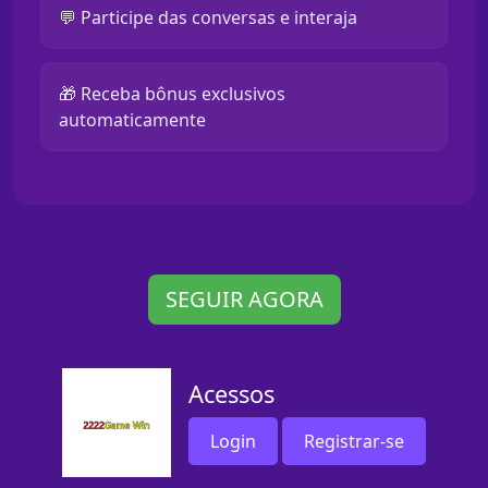
💬 Participe das conversas e interaja
🎁 Receba bônus exclusivos
automaticamente
SEGUIR AGORA
Acessos
Login
Registrar-se