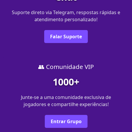
Suporte direto via Telegram, respostas rápidas e
atendimento personalizado!
Falar Suporte
👥 Comunidade VIP
1000+
Junte-se a uma comunidade exclusiva de
jogadores e compartilhe experiências!
Entrar Grupo