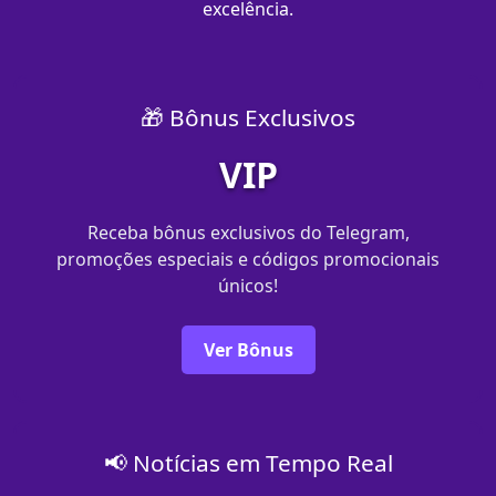
excelência.
🎁 Bônus Exclusivos
VIP
Receba bônus exclusivos do Telegram,
promoções especiais e códigos promocionais
únicos!
Ver Bônus
📢 Notícias em Tempo Real