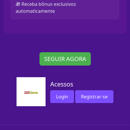
🎁 Receba bônus exclusivos
automaticamente
SEGUIR AGORA
Acessos
Login
Registrar-se