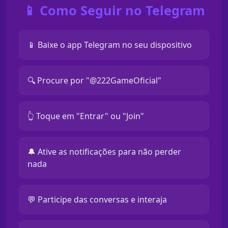
📱 Como Seguir no Telegram
📱 Baixe o app Telegram no seu dispositivo
🔍 Procure por "@222GameOficial"
👆 Toque em "Entrar" ou "Join"
🔔 Ative as notificações para não perder
nada
💬 Participe das conversas e interaja