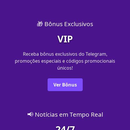
🎁 Bônus Exclusivos
VIP
Receba bônus exclusivos do Telegram,
promoções especiais e códigos promocionais
únicos!
Ver Bônus
📢 Notícias em Tempo Real
24/7