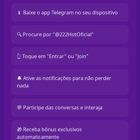
📱 Baixe o app Telegram no seu dispositivo
🔍 Procure por "@222HotOficial"
👆 Toque em "Entrar" ou "Join"
🔔 Ative as notificações para não perder
nada
💬 Participe das conversas e interaja
🎁 Receba bônus exclusivos
automaticamente