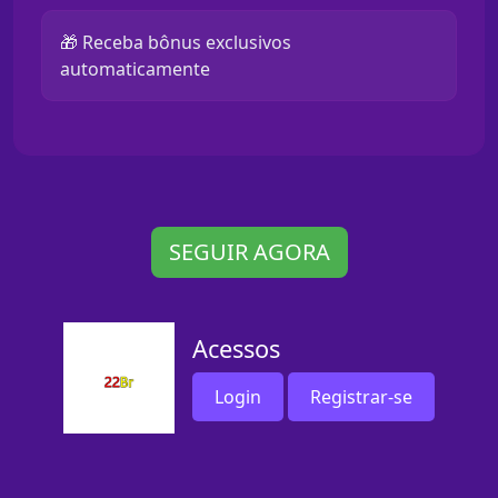
🎁 Receba bônus exclusivos
automaticamente
SEGUIR AGORA
Acessos
Login
Registrar-se