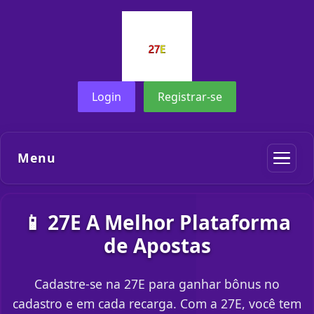
Login
Registrar-se
Menu
📱 27E A Melhor Plataforma
de Apostas
Cadastre-se na 27E para ganhar bônus no
cadastro e em cada recarga. Com a 27E, você tem