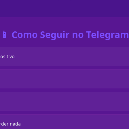
📱 Como Seguir no Telegram
ositivo
erder nada