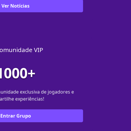
Ver Notícias
Comunidade VIP
1000+
unidade exclusiva de jogadores e
rtilhe experiências!
Entrar Grupo