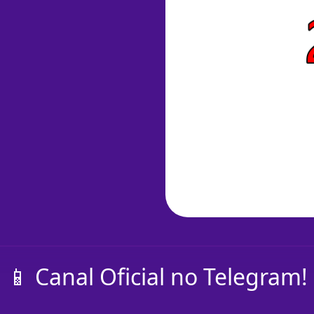
📱 Canal Oficial no Telegram!