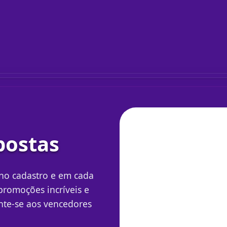
postas
no cadastro e em cada
promoções incríveis e
unte-se aos vencedores