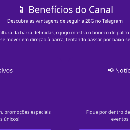
📱 Benefícios do Canal
Descubra as vantagens de seguir a 28G no Telegram
altura da barra definidas, o jogo mostra o boneco de palito
se mover em direção à barra, tentando passar por baixo se
sivos
📢 Notí
m, promoções especiais
Fique por dentro d
s únicos!
eventos