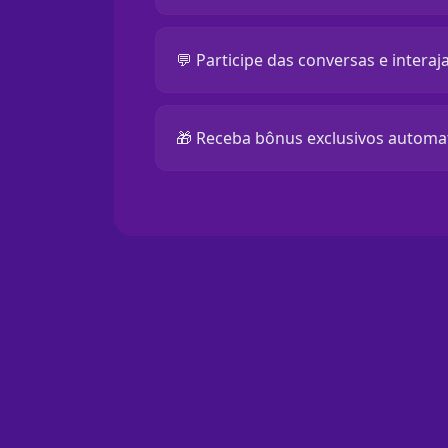
💬 Participe das conversas e interaj
🎁 Receba bônus exclusivos autom