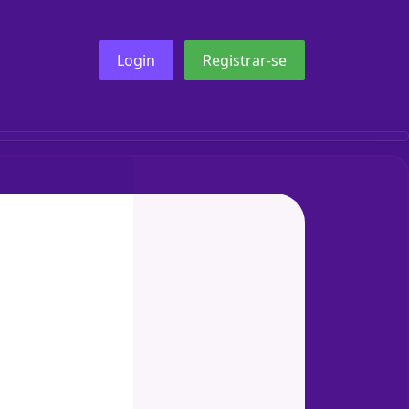
Login
Registrar-se