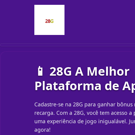
📱 28G A Melhor
Plataforma de A
Cadastre-se na 28G para ganhar bônus 
recarga. Com a 28G, você tem acesso a 
uma experiência de jogo inigualável. J
agora!