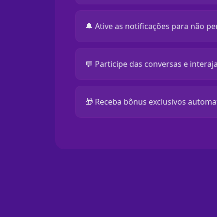
🔔 Ative as notificações para não p
💬 Participe das conversas e interaj
🎁 Receba bônus exclusivos autom