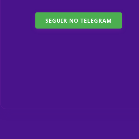
SEGUIR NO TELEGRAM