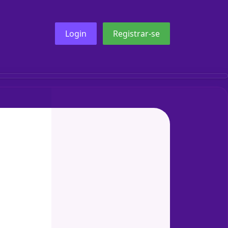
Login
Registrar-se