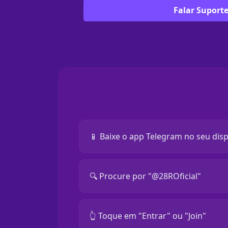
Falar Suport
📱 Baixe o app Telegram no seu disp
🔍 Procure por "@28ROficial"
👆 Toque em "Entrar" ou "Join"