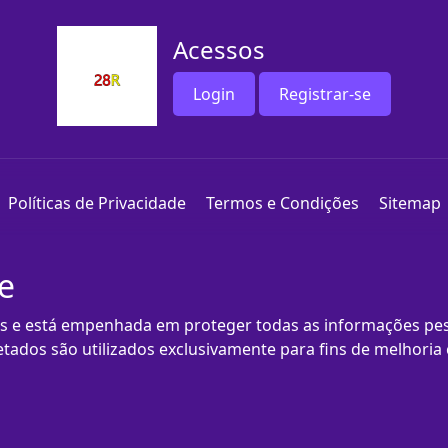
Acessos
Login
Registrar-se
Políticas de Privacidade
Termos e Condições
Sitemap
de
ios e está empenhada em proteger todas as informações pe
tados são utilizados exclusivamente para fins de melhoria