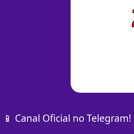
📱 Canal Oficial no Telegram!