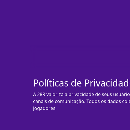
Políticas de Privacida
A 28R valoriza a privacidade de seus usuár
canais de comunicação. Todos os dados cole
jogadores.