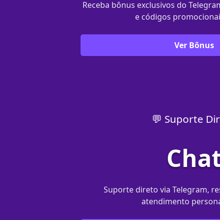
Receba bônus exclusivos do Telegra
e códigos promocionai
Ver Bônus
💬 Suporte Di
Cha
Suporte direto via Telegram, r
atendimento persona