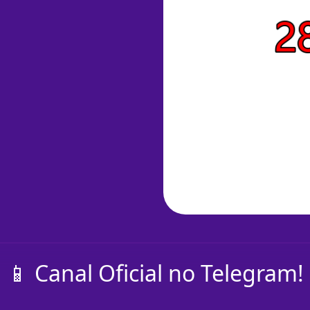
📱 Canal Oficial no Telegram!