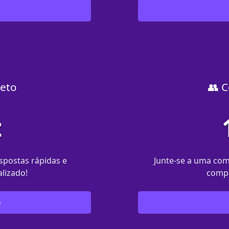
reto
👥 
t
espostas rápidas e
Junte-se a uma com
lizado!
compa
e