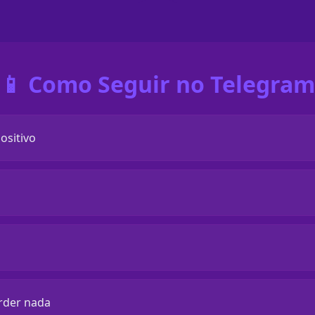
📱 Como Seguir no Telegram
ositivo
erder nada