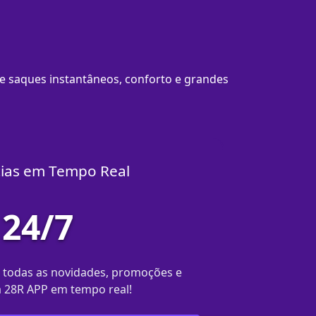
e saques instantâneos, conforto e grandes
cias em Tempo Real
24/7
e todas as novidades, promoções e
a 28R APP em tempo real!