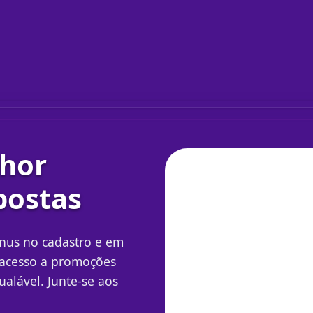
lhor
postas
nus no cadastro e em
 acesso a promoções
ualável. Junte-se aos