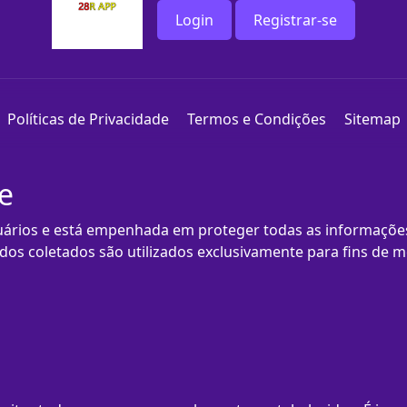
Login
Registrar-se
Políticas de Privacidade
Termos e Condições
Sitemap
de
suários e está empenhada em proteger todas as informaçõe
os coletados são utilizados exclusivamente para fins de m