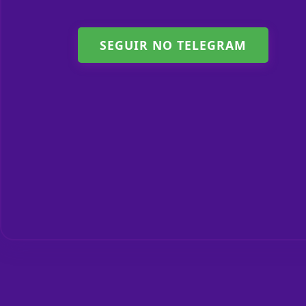
SEGUIR NO TELEGRAM