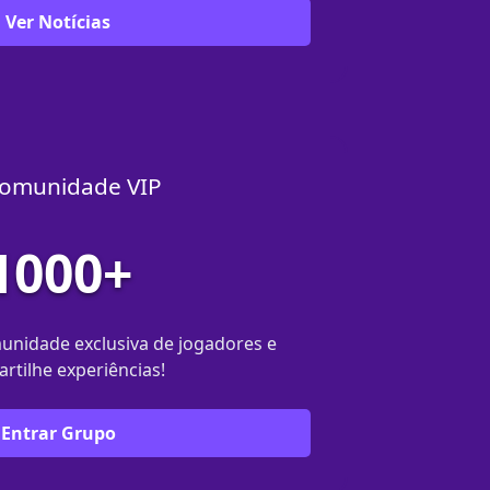
Ver Notícias
Comunidade VIP
1000+
unidade exclusiva de jogadores e
rtilhe experiências!
Entrar Grupo