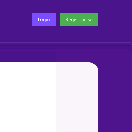
Login
Registrar-se