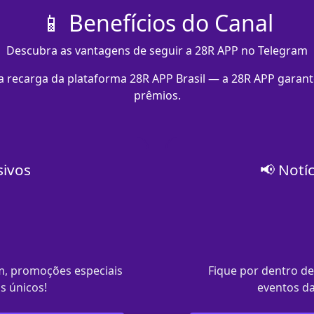
📱 Benefícios do Canal
Descubra as vantagens de seguir a 28R APP no Telegram
recarga da plataforma 28R APP Brasil — a 28R APP garant
prêmios.
sivos
📢 Notí
m, promoções especiais
Fique por dentro d
s únicos!
eventos d