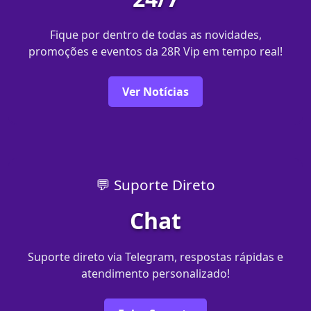
Fique por dentro de todas as novidades,
promoções e eventos da 28R Vip em tempo real!
Ver Notícias
💬 Suporte Direto
Chat
Suporte direto via Telegram, respostas rápidas e
atendimento personalizado!