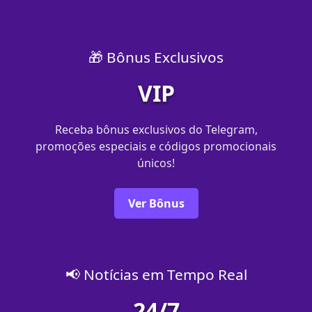
🎁 Bônus Exclusivos
VIP
Receba bônus exclusivos do Telegram,
promoções especiais e códigos promocionais
únicos!
Ver Bônus
📢 Notícias em Tempo Real
24/7