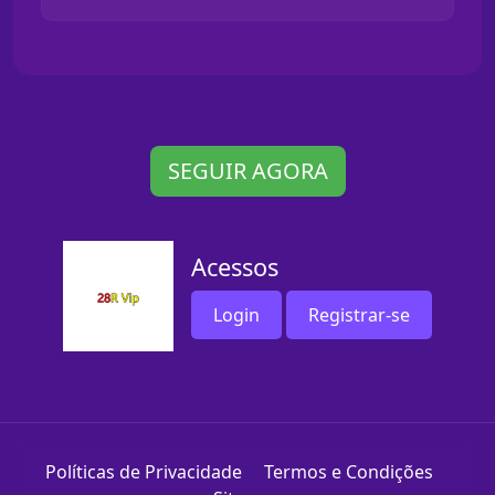
SEGUIR AGORA
Acessos
Login
Registrar-se
Políticas de Privacidade
Termos e Condições