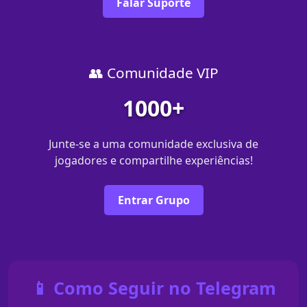
Falar Suporte
👥 Comunidade VIP
1000+
Junte-se a uma comunidade exclusiva de
jogadores e compartilhe experiências!
Entrar Grupo
📱 Como Seguir no Telegram