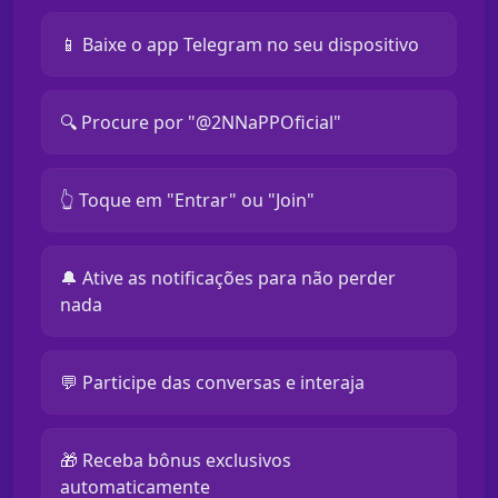
📱 Baixe o app Telegram no seu dispositivo
🔍 Procure por "@2NNaPPOficial"
👆 Toque em "Entrar" ou "Join"
🔔 Ative as notificações para não perder
nada
💬 Participe das conversas e interaja
🎁 Receba bônus exclusivos
automaticamente