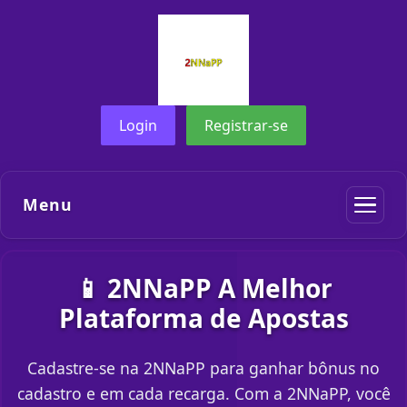
Login
Registrar-se
Menu
📱 2NNaPP A Melhor
Plataforma de Apostas
Cadastre-se na 2NNaPP para ganhar bônus no
cadastro e em cada recarga. Com a 2NNaPP, você