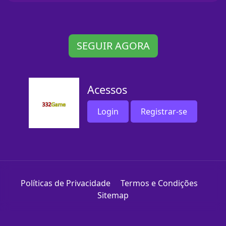
SEGUIR AGORA
Acessos
Login
Registrar-se
Políticas de Privacidade
Termos e Condições
Sitemap