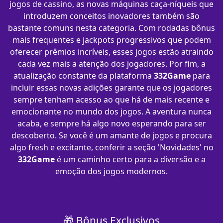
jogos de cassino, as novas máquinas caça-níqueis que
introduzem conceitos inovadores também são
bastante comuns nesta categoria. Com rodadas bônus
mais frequentes e jackpots progressivos que podem
oferecer prêmios incríveis, esses jogos estão atraindo
cada vez mais a atenção dos jogadores. Por fim, a
atualização constante da plataforma
332Game
para
incluir essas novas adições garante que os jogadores
sempre tenham acesso ao que há de mais recente e
emocionante no mundo dos jogos. A aventura nunca
acaba, e sempre há algo novo esperando para ser
descoberto. Se você é um amante de jogos e procura
algo fresh e excitante, conferir a seção 'Novidades' no
332Game
é um caminho certo para a diversão e a
emoção dos jogos modernos.
🎁 Bônus Exclusivos