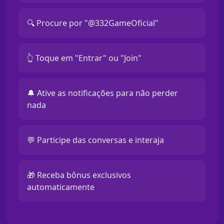
🔍 Procure por "@332GameOficial"
👆 Toque em "Entrar" ou "Join"
🔔 Ative as notificações para não perder
nada
💬 Participe das conversas e interaja
🎁 Receba bônus exclusivos
automaticamente