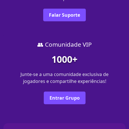
Falar Suporte
👥 Comunidade VIP
1000+
Junte-se a uma comunidade exclusiva de
jogadores e compartilhe experiências!
Entrar Grupo