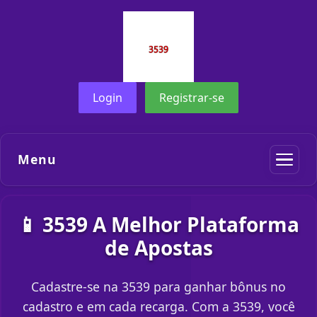
Login
Registrar-se
Menu
📱 3539 A Melhor Plataforma
de Apostas
Cadastre-se na 3539 para ganhar bônus no
cadastro e em cada recarga. Com a 3539, você