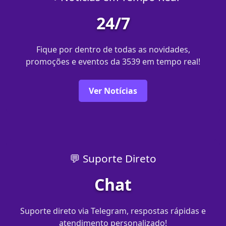
24/7
Fique por dentro de todas as novidades,
promoções e eventos da 3539 em tempo real!
Ver Notícias
💬 Suporte Direto
Chat
Suporte direto via Telegram, respostas rápidas e
atendimento personalizado!