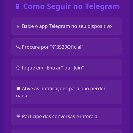
📱 Como Seguir no Telegram
📱 Baixe o app Telegram no seu dispositivo
🔍 Procure por "@3539Oficial"
👆 Toque em "Entrar" ou "Join"
🔔 Ative as notificações para não perder
nada
💬 Participe das conversas e interaja