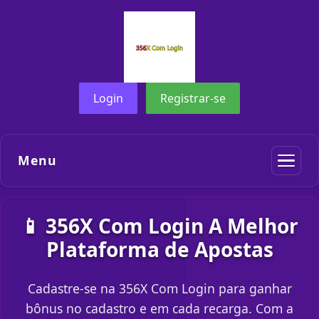
Login
Registrar-se
Menu
📱 356X Com Login A Melhor
Plataforma de Apostas
Cadastre-se na 356X Com Login para ganhar
bônus no cadastro e em cada recarga. Com a