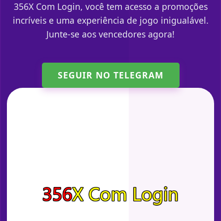
356X Com Login, você tem acesso a promoções
incríveis e uma experiência de jogo inigualável.
Junte-se aos vencedores agora!
SEGUIR NO TELEGRAM