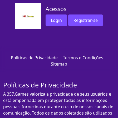
Acessos
Login
Registrar-se
Políticas de Privacidade
Termos e Condições
Sitemap
Políticas de Privacidade
A 357.Games valoriza a privacidade de seus usuários e
está empenhada em proteger todas as informações
pessoais fornecidas durante o uso de nossos canais de
comunicação. Todos os dados coletados são utilizados