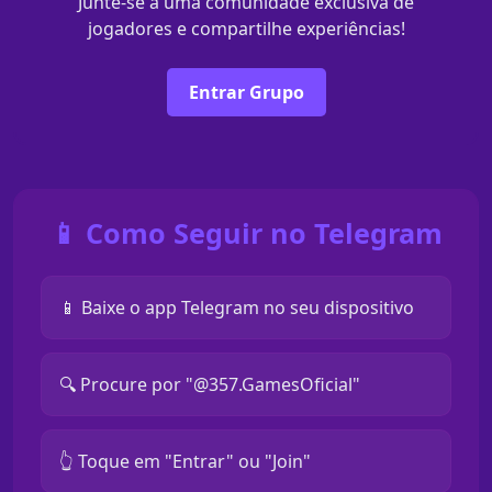
Junte-se a uma comunidade exclusiva de
jogadores e compartilhe experiências!
Entrar Grupo
📱 Como Seguir no Telegram
📱 Baixe o app Telegram no seu dispositivo
🔍 Procure por "@357.GamesOficial"
👆 Toque em "Entrar" ou "Join"