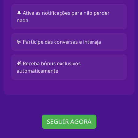
🔔 Ative as notificações para não perder
nada
💬 Participe das conversas e interaja
🎁 Receba bônus exclusivos
automaticamente
SEGUIR AGORA