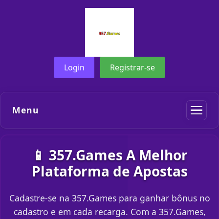
Login
Registrar-se
Menu
📱 357.Games A Melhor
Plataforma de Apostas
Cadastre-se na 357.Games para ganhar bônus no
cadastro e em cada recarga. Com a 357.Games,