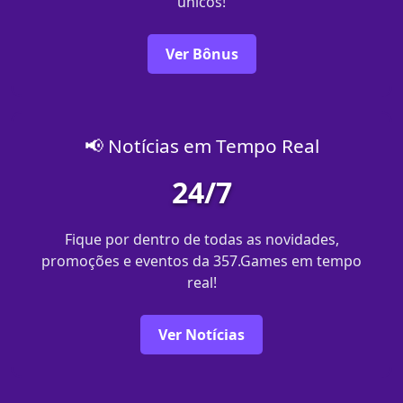
únicos!
Ver Bônus
📢 Notícias em Tempo Real
24/7
Fique por dentro de todas as novidades,
promoções e eventos da 357.Games em tempo
real!
Ver Notícias