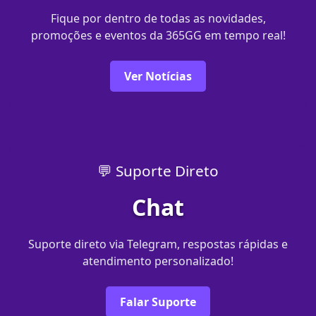
Fique por dentro de todas as novidades,
promoções e eventos da 365GG em tempo real!
Ver Notícias
💬 Suporte Direto
Chat
Suporte direto via Telegram, respostas rápidas e
atendimento personalizado!
Falar Suporte