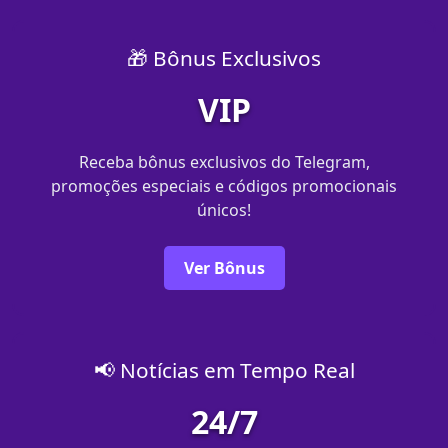
🎁 Bônus Exclusivos
VIP
Receba bônus exclusivos do Telegram,
promoções especiais e códigos promocionais
únicos!
Ver Bônus
📢 Notícias em Tempo Real
24/7