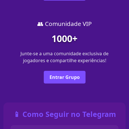
👥 Comunidade VIP
1000+
Junte-se a uma comunidade exclusiva de
jogadores e compartilhe experiências!
Entrar Grupo
📱 Como Seguir no Telegram