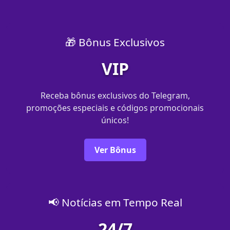
🎁 Bônus Exclusivos
VIP
Receba bônus exclusivos do Telegram,
promoções especiais e códigos promocionais
únicos!
Ver Bônus
📢 Notícias em Tempo Real
24/7