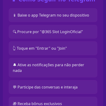
📱 Baixe o app Telegram no seu dispositivo
🔍 Procure por "@365 Slot LoginOficial"
👆 Toque em "Entrar" ou "Join"
🔔 Ative as notificações para não perder
nada
💬 Participe das conversas e interaja
🎁 Receba bônus exclusivos