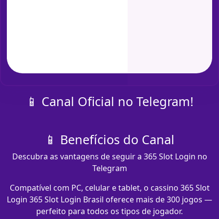
📱 Canal Oficial no Telegram!
📱 Benefícios do Canal
Descubra as vantagens de seguir a 365 Slot Login no
Telegram
Compatível com PC, celular e tablet, o cassino 365 Slot
Login 365 Slot Login Brasil oferece mais de 300 jogos —
perfeito para todos os tipos de jogador.