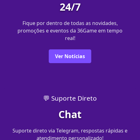
24/7
Fique por dentro de todas as novidades,
promoções e eventos da 36Game em tempo
real!
Ver Notícias
💬 Suporte Direto
Chat
Suporte direto via Telegram, respostas rápidas e
atendimento personalizado!