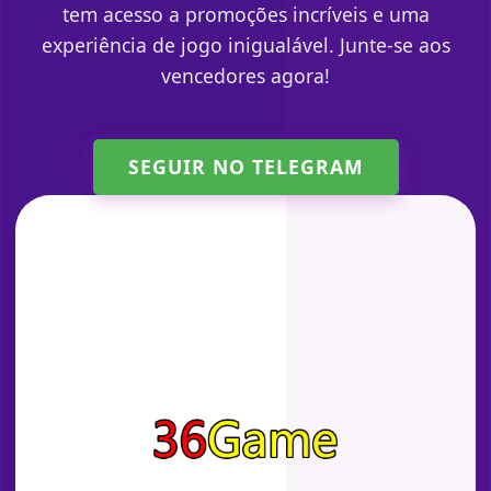
tem acesso a promoções incríveis e uma
experiência de jogo inigualável. Junte-se aos
vencedores agora!
SEGUIR NO TELEGRAM