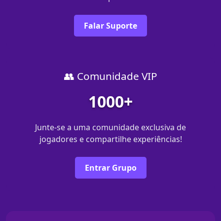
Falar Suporte
👥 Comunidade VIP
1000+
Junte-se a uma comunidade exclusiva de
jogadores e compartilhe experiências!
Entrar Grupo