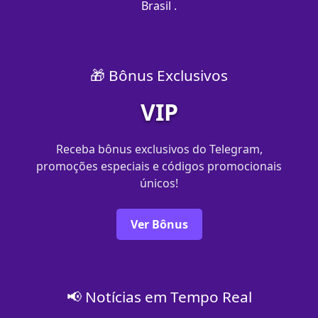
Brasil .
🎁 Bônus Exclusivos
VIP
Receba bônus exclusivos do Telegram,
promoções especiais e códigos promocionais
únicos!
Ver Bônus
📢 Notícias em Tempo Real