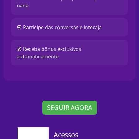
nada
💬 Participe das conversas e interaja
🎁 Receba bônus exclusivos
automaticamente
SEGUIR AGORA
Acessos