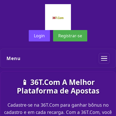
Login
Registrar-se
Menu
📱 36T.Com A Melhor
Plataforma de Apostas
Cadastre-se na 36T.Com para ganhar bônus no
cadastro e em cada recarga. Com a 36T.Com, você