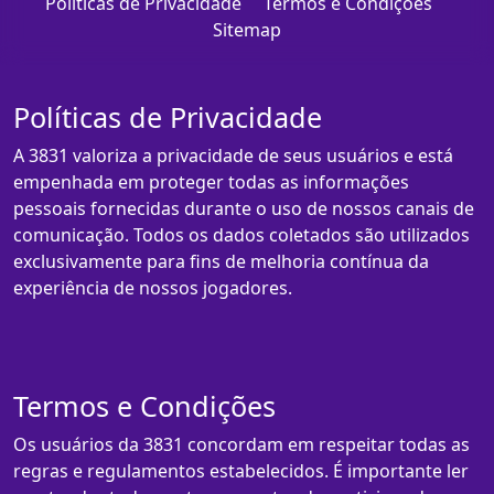
Políticas de Privacidade
Termos e Condições
Sitemap
Políticas de Privacidade
A 3831 valoriza a privacidade de seus usuários e está
empenhada em proteger todas as informações
pessoais fornecidas durante o uso de nossos canais de
comunicação. Todos os dados coletados são utilizados
exclusivamente para fins de melhoria contínua da
experiência de nossos jogadores.
Termos e Condições
Os usuários da 3831 concordam em respeitar todas as
regras e regulamentos estabelecidos. É importante ler