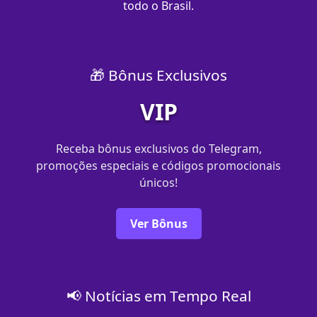
todo o Brasil.
🎁 Bônus Exclusivos
VIP
Receba bônus exclusivos do Telegram,
promoções especiais e códigos promocionais
únicos!
Ver Bônus
📢 Notícias em Tempo Real