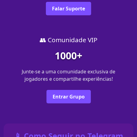
Falar Suporte
👥 Comunidade VIP
1000+
Junte-se a uma comunidade exclusiva de
jogadores e compartilhe experiências!
Entrar Grupo
📱 Como Seguir no Telegram