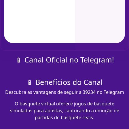
📱 Canal Oficial no Telegram!
📱 Benefícios do Canal
Descubra as vantagens de seguir a 39234 no Telegram
O basquete virtual oferece jogos de basquete
simulados para apostas, capturando a emoção de
partidas de basquete reais.