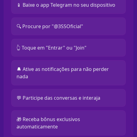
📱 Baixe o app Telegram no seu dispositivo
🔍 Procure por "@3SSOficial"
👆 Toque em "Entrar" ou "Join"
🔔 Ative as notificações para não perder
nada
💬 Participe das conversas e interaja
🎁 Receba bônus exclusivos
automaticamente