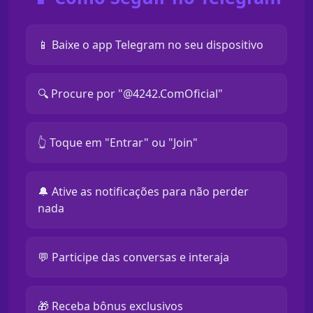
📱 Baixe o app Telegram no seu dispositivo
🔍 Procure por "@4242.ComOficial"
👆 Toque em "Entrar" ou "Join"
🔔 Ative as notificações para não perder
nada
💬 Participe das conversas e interaja
🎁 Receba bônus exclusivos