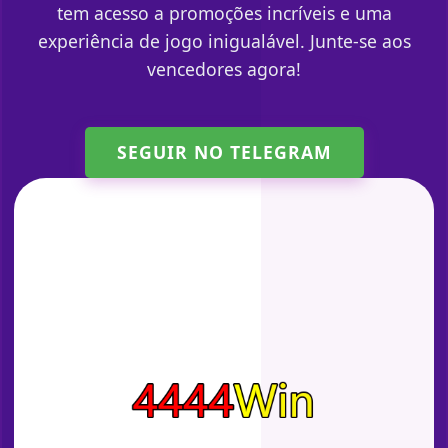
tem acesso a promoções incríveis e uma
experiência de jogo inigualável. Junte-se aos
vencedores agora!
SEGUIR NO TELEGRAM