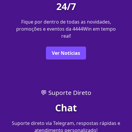
24/7
Fique por dentro de todas as novidades,
promoções e eventos da 4444Win em tempo
real!
Ver Notícias
💬 Suporte Direto
Chat
Suporte direto via Telegram, respostas rápidas e
atendimento personalizado!