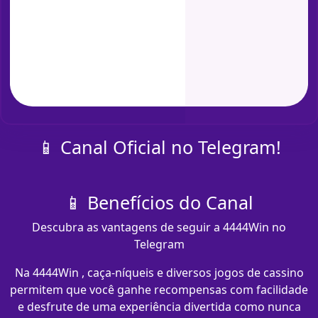
📱 Canal Oficial no Telegram!
📱 Benefícios do Canal
Descubra as vantagens de seguir a 4444Win no
Telegram
Na 4444Win , caça-níqueis e diversos jogos de cassino
permitem que você ganhe recompensas com facilidade
e desfrute de uma experiência divertida como nunca