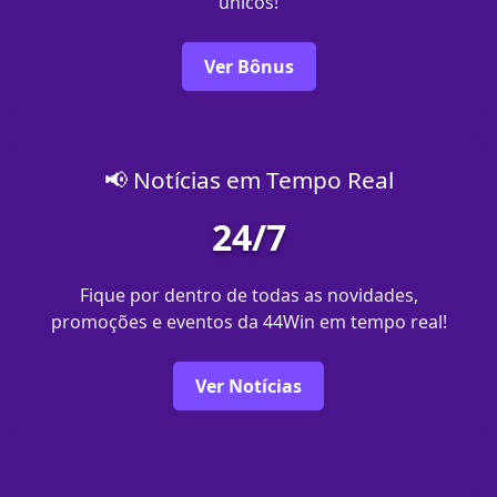
únicos!
Ver Bônus
📢 Notícias em Tempo Real
24/7
Fique por dentro de todas as novidades,
promoções e eventos da 44Win em tempo real!
Ver Notícias