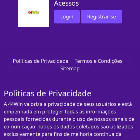
Acessos
Login
Registrar-se
Políticas de Privacidade
Termos e Condições
Sitemap
Políticas de Privacidade
A 44Win valoriza a privacidade de seus usuários e está
empenhada em proteger todas as informações
pessoais fornecidas durante o uso de nossos canais de
comunicação. Todos os dados coletados são utilizados
exclusivamente para fins de melhoria contínua da