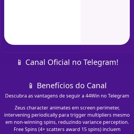
📱 Canal Oficial no Telegram!
📱 Benefícios do Canal
Descubra as vantagens de seguir a 44Win no Telegram
Zeus character animates em screen perimeter,
intervening periodically para trigger multipliers mesmo
em non-winning spins, reduzindo variance perception.
Free Spins (4+ scatters award 15 spins) incluem