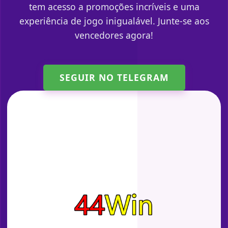
tem acesso a promoções incríveis e uma
experiência de jogo inigualável. Junte-se aos
vencedores agora!
SEGUIR NO TELEGRAM