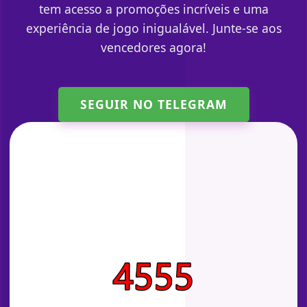
tem acesso a promoções incríveis e uma
experiência de jogo inigualável. Junte-se aos
vencedores agora!
SEGUIR NO TELEGRAM