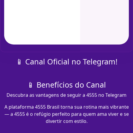
📱 Canal Oficial no Telegram!
📱 Benefícios do Canal
Descubra as vantagens de seguir a 4555 no Telegram
A plataforma 4555 Brasil torna sua rotina mais vibrante
— a 4555 é o refúgio perfeito para quem ama viver e se
divertir com estilo.