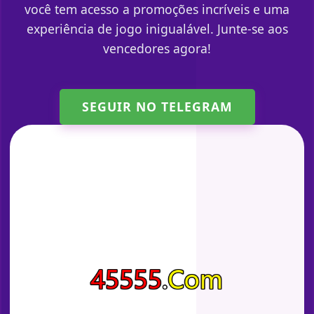
você tem acesso a promoções incríveis e uma
experiência de jogo inigualável. Junte-se aos
vencedores agora!
SEGUIR NO TELEGRAM