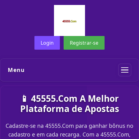
Login
Registrar-se
Menu
📱 45555.Com A Melhor
Plataforma de Apostas
Cadastre-se na 45555.Com para ganhar bônus no
cadastro e em cada recarga. Com a 45555.Com,