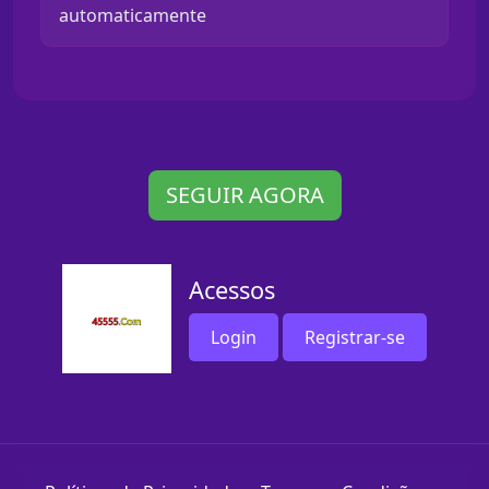
automaticamente
SEGUIR AGORA
Acessos
Login
Registrar-se