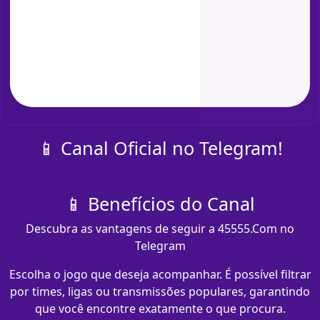
📱 Canal Oficial no Telegram!
📱 Benefícios do Canal
Descubra as vantagens de seguir a 45555.Com no
Telegram
Escolha o jogo que deseja acompanhar. É possível filtrar
por times, ligas ou transmissões populares, garantindo
que você encontre exatamente o que procura.