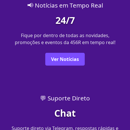
📢 Notícias em Tempo Real
24/7
Fique por dentro de todas as novidades,
promoções e eventos da 456R em tempo real!
Ver Notícias
💬 Suporte Direto
Chat
Suporte direto via Telegram, respostas rápidas e