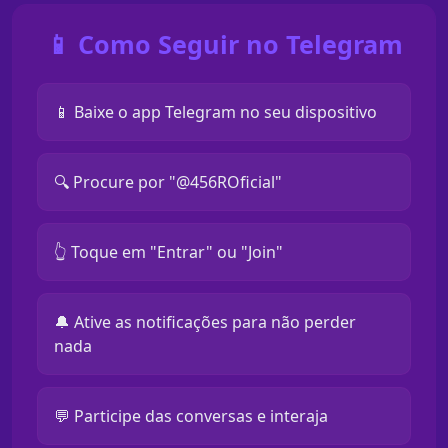
📱 Como Seguir no Telegram
📱 Baixe o app Telegram no seu dispositivo
🔍 Procure por "@456ROficial"
👆 Toque em "Entrar" ou "Join"
🔔 Ative as notificações para não perder
nada
💬 Participe das conversas e interaja