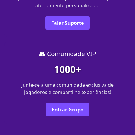
atendimento personalizado!
Falar Suporte
👥 Comunidade VIP
1000+
Junte-se a uma comunidade exclusiva de
jogadores e compartilhe experiências!
Entrar Grupo