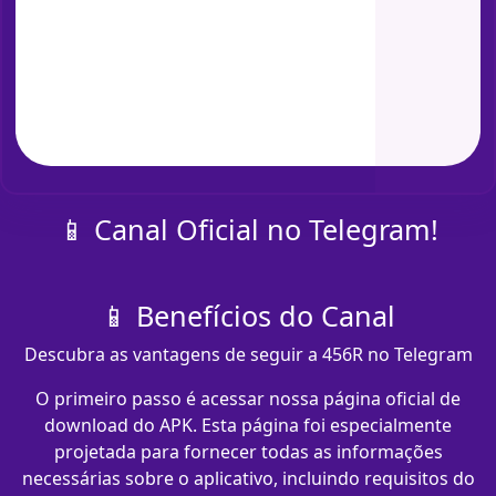
📱 Canal Oficial no Telegram!
📱 Benefícios do Canal
Descubra as vantagens de seguir a 456R no Telegram
O primeiro passo é acessar nossa página oficial de
download do APK. Esta página foi especialmente
projetada para fornecer todas as informações
necessárias sobre o aplicativo, incluindo requisitos do