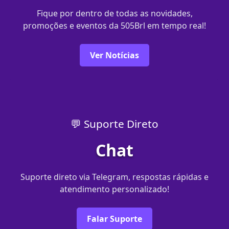
Fique por dentro de todas as novidades,
promoções e eventos da 505Brl em tempo real!
Ver Notícias
💬 Suporte Direto
Chat
Suporte direto via Telegram, respostas rápidas e
atendimento personalizado!
Falar Suporte