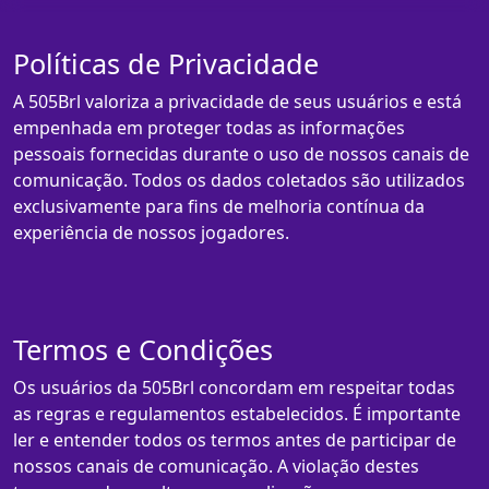
Políticas de Privacidade
A 505Brl valoriza a privacidade de seus usuários e está
empenhada em proteger todas as informações
pessoais fornecidas durante o uso de nossos canais de
comunicação. Todos os dados coletados são utilizados
exclusivamente para fins de melhoria contínua da
experiência de nossos jogadores.
Termos e Condições
Os usuários da 505Brl concordam em respeitar todas
as regras e regulamentos estabelecidos. É importante
ler e entender todos os termos antes de participar de
nossos canais de comunicação. A violação destes