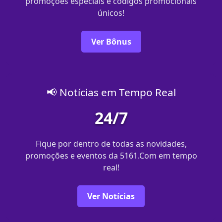
promoções especiais e códigos promocionais
únicos!
Ver Bônus
📢 Notícias em Tempo Real
24/7
Fique por dentro de todas as novidades,
promoções e eventos da 5161.Com em tempo
real!
Ver Notícias