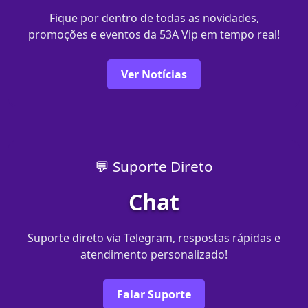
Fique por dentro de todas as novidades,
promoções e eventos da 53A Vip em tempo real!
Ver Notícias
💬 Suporte Direto
Chat
Suporte direto via Telegram, respostas rápidas e
atendimento personalizado!
Falar Suporte