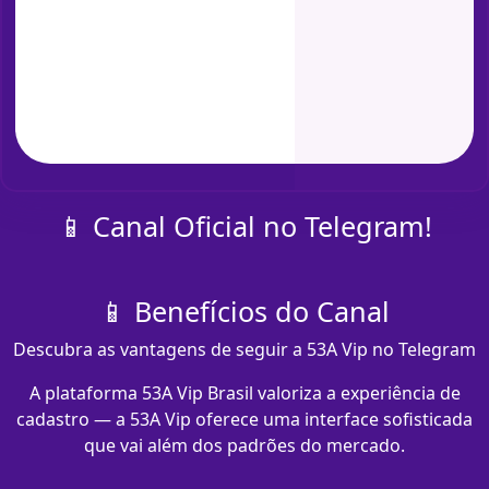
📱 Canal Oficial no Telegram!
📱 Benefícios do Canal
Descubra as vantagens de seguir a 53A Vip no Telegram
A plataforma 53A Vip Brasil valoriza a experiência de
cadastro — a 53A Vip oferece uma interface sofisticada
que vai além dos padrões do mercado.