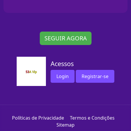
SEGUIR AGORA
Acessos
Login
Registrar-se
Políticas de Privacidade
Termos e Condições
Sitemap