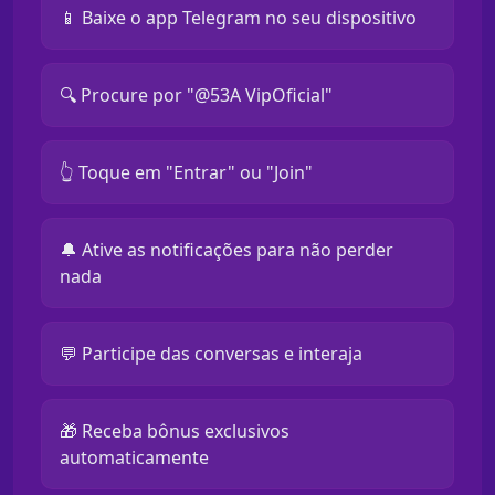
📱 Baixe o app Telegram no seu dispositivo
🔍 Procure por "@53A VipOficial"
👆 Toque em "Entrar" ou "Join"
🔔 Ative as notificações para não perder
nada
💬 Participe das conversas e interaja
🎁 Receba bônus exclusivos
automaticamente