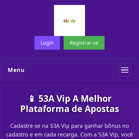
Login
Registrar-se
Menu
📱 53A Vip A Melhor
Plataforma de Apostas
Cadastre-se na 53A Vip para ganhar bônus no
cadastro e em cada recarga. Com a 53A Vip, você