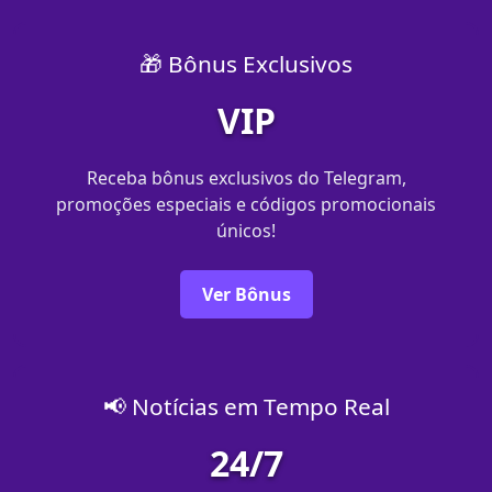
🎁 Bônus Exclusivos
VIP
Receba bônus exclusivos do Telegram,
promoções especiais e códigos promocionais
únicos!
Ver Bônus
📢 Notícias em Tempo Real
24/7