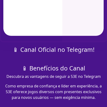
📱 Canal Oficial no Telegram!
📱 Benefícios do Canal
Descubra as vantagens de seguir a 53E no Telegram
Como empresa de confiança e líder em experiência, a
53E oferece jogos diversos com presentes exclusivos
para novos usuários — sem exigência mínima.