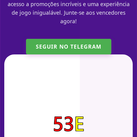
acesso a promoções incríveis e uma experiência
de jogo inigualável. Junte-se aos vencedores
agora!
SEGUIR NO TELEGRAM