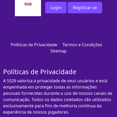
Login
Registrar-se
Políticas de Privacidade
Termos e Condições
Sitemap
Políticas de Privacidade
A 5526 valoriza a privacidade de seus usuários e está
empenhada em proteger todas as informações
pessoais fornecidas durante o uso de nossos canais de
comunicação. Todos os dados coletados são utilizados
exclusivamente para fins de melhoria contínua da
experiência de nossos jogadores.