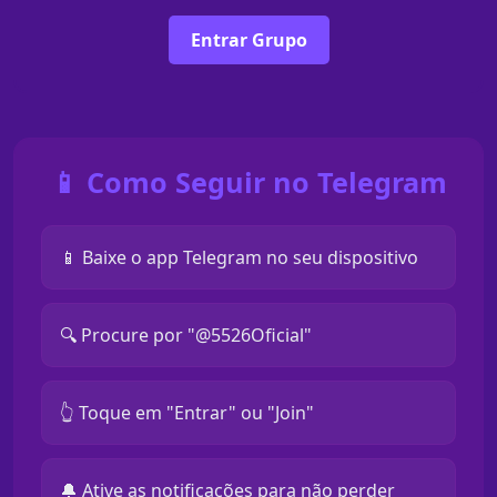
Entrar Grupo
📱 Como Seguir no Telegram
📱 Baixe o app Telegram no seu dispositivo
🔍 Procure por "@5526Oficial"
👆 Toque em "Entrar" ou "Join"
🔔 Ative as notificações para não perder