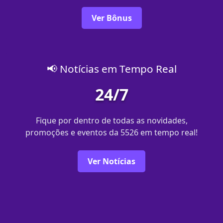
Ver Bônus
📢 Notícias em Tempo Real
24/7
Fique por dentro de todas as novidades,
promoções e eventos da 5526 em tempo real!
Ver Notícias