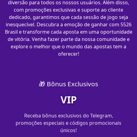
diversão para todos os nossos usuários. Além disso,
com promoções exclusivas e suporte ao cliente
dedicado, garantimos que cada sessão de jogo seja
inesquecível. Descubra a emoção de ganhar com 5526
Brasil e transforme cada aposta em uma oportunidade
de vitória. Venha fazer parte da nossa comunidade e
explore o melhor que o mundo das apostas tem a
oferecer!
🎁 Bônus Exclusivos
VIP
Receba bônus exclusivos do Telegram,
promoções especiais e códigos promocionais
únicos!