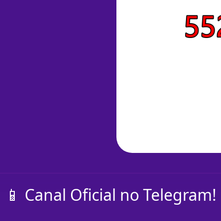
📱 Canal Oficial no Telegram!