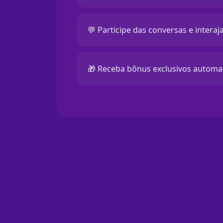
💬 Participe das conversas e interaj
🎁 Receba bônus exclusivos autom