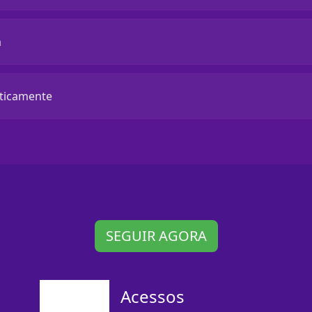
a
aticamente
SEGUIR AGORA
Acessos