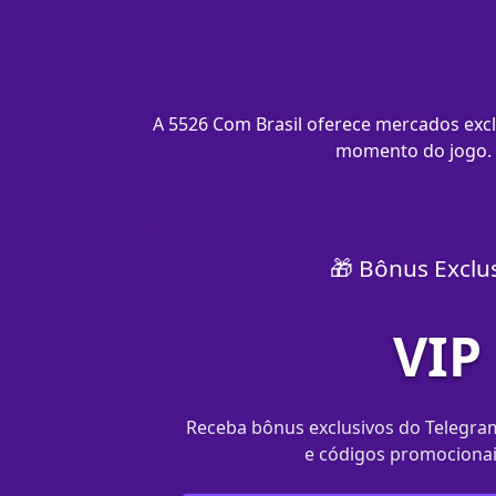
A 5526 Com Brasil oferece mercados excl
momento do jogo. A
🎁 Bônus Exclu
VIP
Receba bônus exclusivos do Telegra
e códigos promocionai