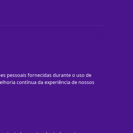
es pessoais fornecidas durante o uso de
elhoria contínua da experiência de nossos