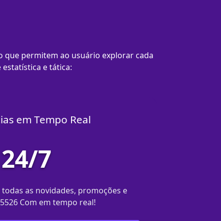
vo que permitem ao usuário explorar cada
tatística e tática:
cias em Tempo Real
24/7
e todas as novidades, promoções e
 5526 Com em tempo real!