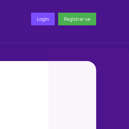
Login
Registrar-se