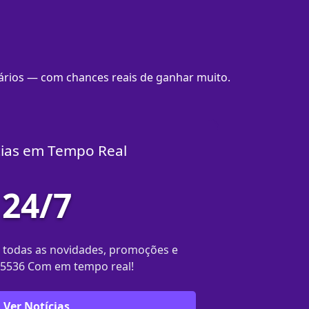
uários — com chances reais de ganhar muito.
cias em Tempo Real
24/7
e todas as novidades, promoções e
 5536 Com em tempo real!
Ver Notícias