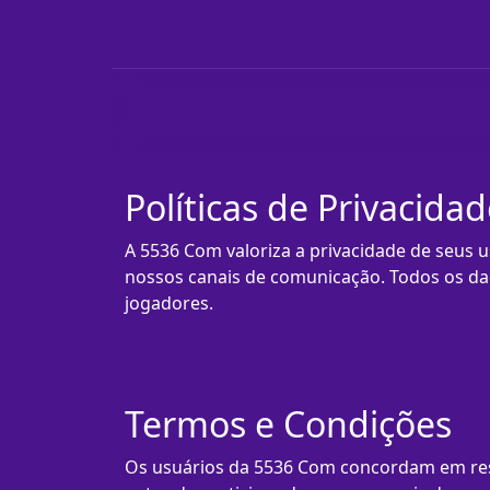
Políticas de Privacida
A 5536 Com valoriza a privacidade de seus
nossos canais de comunicação. Todos os dad
jogadores.
Termos e Condições
Os usuários da 5536 Com concordam em resp