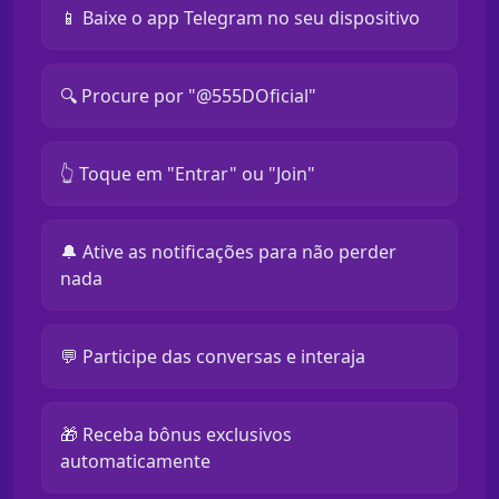
📱 Baixe o app Telegram no seu dispositivo
🔍 Procure por "@555DOficial"
👆 Toque em "Entrar" ou "Join"
🔔 Ative as notificações para não perder
nada
💬 Participe das conversas e interaja
🎁 Receba bônus exclusivos
automaticamente