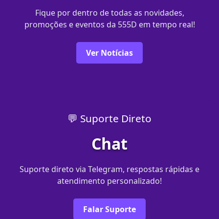
Fique por dentro de todas as novidades,
promoções e eventos da 555D em tempo real!
Ver Notícias
💬 Suporte Direto
Chat
Suporte direto via Telegram, respostas rápidas e
atendimento personalizado!
Falar Suporte