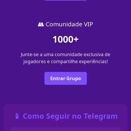
👥 Comunidade VIP
1000+
Junte-se a uma comunidade exclusiva de
jogadores e compartilhe experiências!
Entrar Grupo
📱 Como Seguir no Telegram