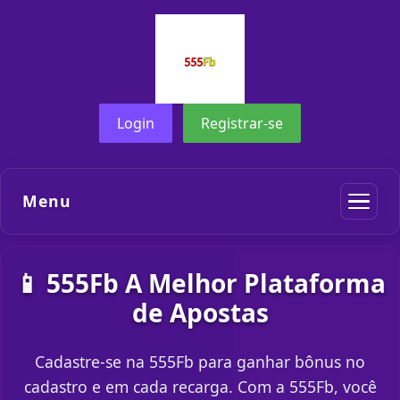
Login
Registrar-se
Menu
📱 555Fb A Melhor Plataforma
de Apostas
Cadastre-se na 555Fb para ganhar bônus no
cadastro e em cada recarga. Com a 555Fb, você