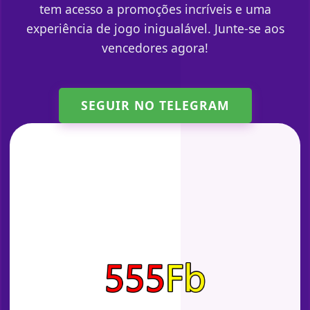
tem acesso a promoções incríveis e uma
experiência de jogo inigualável. Junte-se aos
vencedores agora!
SEGUIR NO TELEGRAM