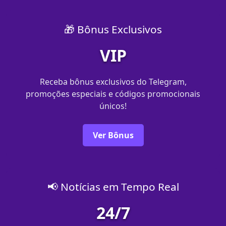
🎁 Bônus Exclusivos
VIP
Receba bônus exclusivos do Telegram,
promoções especiais e códigos promocionais
únicos!
Ver Bônus
📢 Notícias em Tempo Real
24/7