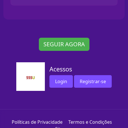
SEGUIR AGORA
Acessos
Login
Registrar-se
Políticas de Privacidade
Termos e Condições