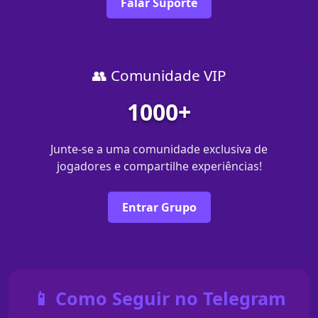
Falar Suporte
👥 Comunidade VIP
1000+
Junte-se a uma comunidade exclusiva de
jogadores e compartilhe experiências!
Entrar Grupo
📱 Como Seguir no Telegram