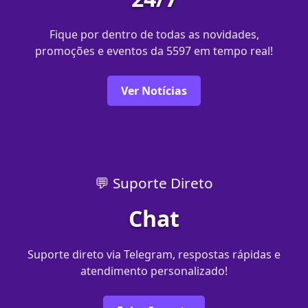
Fique por dentro de todas as novidades,
promoções e eventos da 5597 em tempo real!
Ver Notícias
💬 Suporte Direto
Chat
Suporte direto via Telegram, respostas rápidas e
atendimento personalizado!