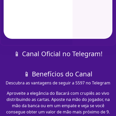
📱 Canal Oficial no Telegram!
📱 Benefícios do Canal
Descubra as vantagens de seguir a 5597 no Telegram
Aproveite a elegância do Bacará com crupiês ao vivo
distribuindo as cartas. Aposte na mão do jogador, na
mão da banca ou em um empate e veja se você
consegue obter um valor de mão mais próximo de 9.