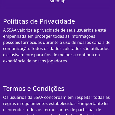
Sitemap
Políticas de Privacidade
A 55AA valoriza a privacidade de seus usuários e está
empenhada em proteger todas as informações
pessoais fornecidas durante o uso de nossos canais de
comunicação. Todos os dados coletados são utilizados
exclusivamente para fins de melhoria contínua da
experiência de nossos jogadores.
Termos e Condições
Os usuários da 55AA concordam em respeitar todas as
regras e regulamentos estabelecidos. É importante ler
e entender todos os termos antes de participar de