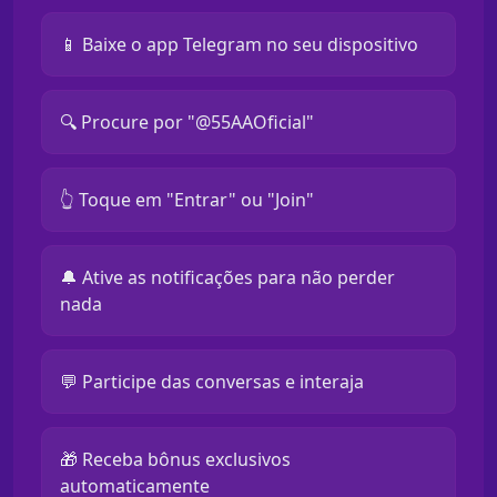
📱 Baixe o app Telegram no seu dispositivo
🔍 Procure por "@55AAOficial"
👆 Toque em "Entrar" ou "Join"
🔔 Ative as notificações para não perder
nada
💬 Participe das conversas e interaja
🎁 Receba bônus exclusivos
automaticamente