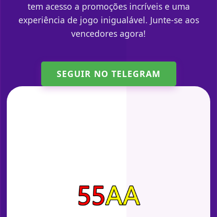
tem acesso a promoções incríveis e uma
experiência de jogo inigualável. Junte-se aos
vencedores agora!
SEGUIR NO TELEGRAM