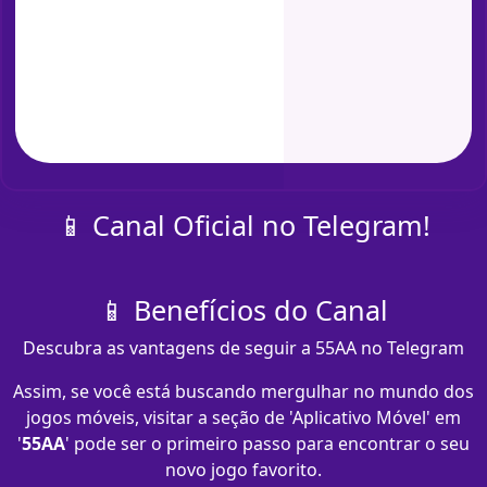
📱 Canal Oficial no Telegram!
📱 Benefícios do Canal
Descubra as vantagens de seguir a 55AA no Telegram
Assim, se você está buscando mergulhar no mundo dos
jogos móveis, visitar a seção de 'Aplicativo Móvel' em
'
55AA
' pode ser o primeiro passo para encontrar o seu
novo jogo favorito.