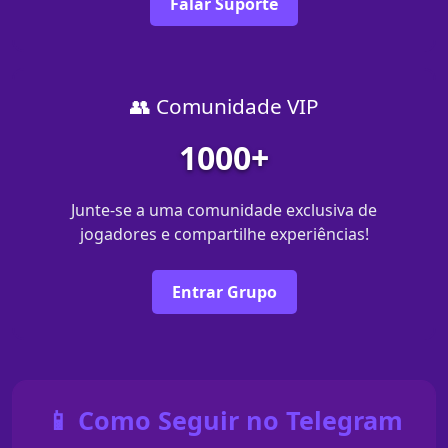
Falar Suporte
👥 Comunidade VIP
1000+
Junte-se a uma comunidade exclusiva de
jogadores e compartilhe experiências!
Entrar Grupo
📱 Como Seguir no Telegram