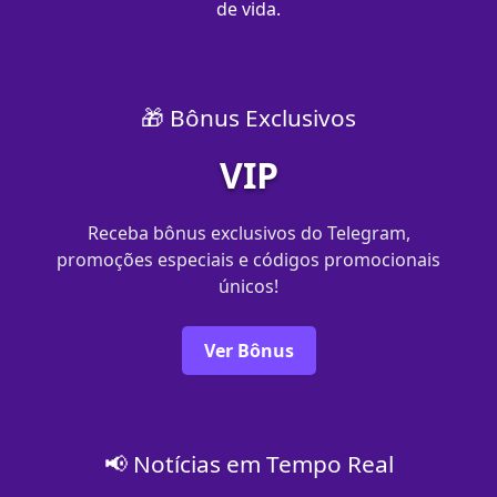
de vida.
🎁 Bônus Exclusivos
VIP
Receba bônus exclusivos do Telegram,
promoções especiais e códigos promocionais
únicos!
Ver Bônus
📢 Notícias em Tempo Real