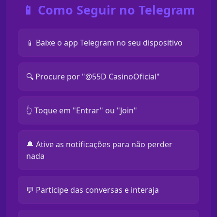
📱 Como Seguir no Telegram
📱 Baixe o app Telegram no seu dispositivo
🔍 Procure por "@55D CasinoOficial"
👆 Toque em "Entrar" ou "Join"
🔔 Ative as notificações para não perder
nada
💬 Participe das conversas e interaja