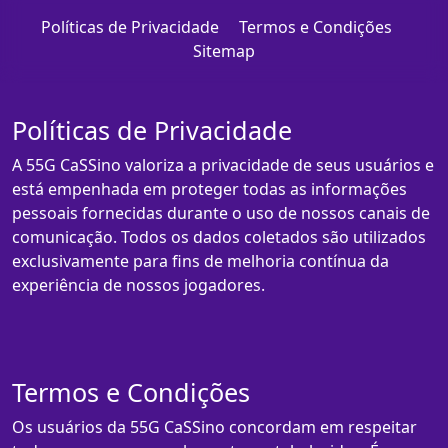
Políticas de Privacidade
Termos e Condições
Sitemap
Políticas de Privacidade
A 55G CaSSino valoriza a privacidade de seus usuários e
está empenhada em proteger todas as informações
pessoais fornecidas durante o uso de nossos canais de
comunicação. Todos os dados coletados são utilizados
exclusivamente para fins de melhoria contínua da
experiência de nossos jogadores.
Termos e Condições
Os usuários da 55G CaSSino concordam em respeitar