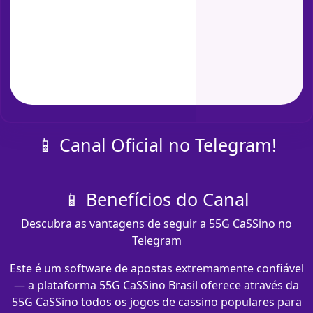
📱 Canal Oficial no Telegram!
📱 Benefícios do Canal
Descubra as vantagens de seguir a 55G CaSSino no
Telegram
Este é um software de apostas extremamente confiável
— a plataforma 55G CaSSino Brasil oferece através da
55G CaSSino todos os jogos de cassino populares para