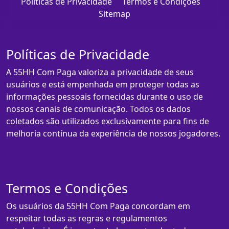
Políticas de Privacidade
Termos e Condições
Sitemap
Políticas de Privacidade
A 55HH Com Paga valoriza a privacidade de seus
usuários e está empenhada em proteger todas as
informações pessoais fornecidas durante o uso de
nossos canais de comunicação. Todos os dados
coletados são utilizados exclusivamente para fins de
melhoria contínua da experiência de nossos jogadores.
Termos e Condições
Os usuários da 55HH Com Paga concordam em
respeitar todas as regras e regulamentos