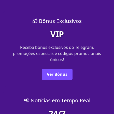
🎁 Bônus Exclusivos
VIP
Receba bônus exclusivos do Telegram,
promoções especiais e códigos promocionais
únicos!
Ver Bônus
📢 Notícias em Tempo Real
24/7